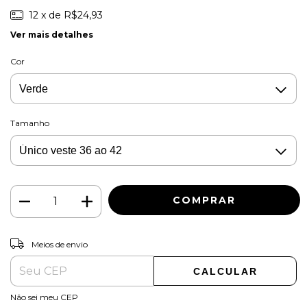
12
x de
R$24,93
Ver mais detalhes
Cor
Tamanho
ALTERAR CEP
Entregas para o CEP:
Meios de envio
CALCULAR
Não sei meu CEP