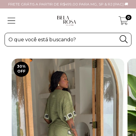
FRETE GRÁTIS A PARTIR DE R$499,00 PARA MG, SP & RJ [PAC] 🚚
0
30
%
OFF