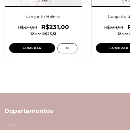
2 cores
4 c
Conjunto Helena
Conjunto de
R$231,00
R$329,99
R$239,99
12
x de
R$23,51
12
x de
COMPRAR
COMPRAR
Departamentos
Início